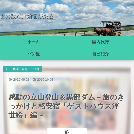
食の数だけ煩悩がある
ホーム
国内旅行
パン屋
自己紹介
03 北陸・東海・甲信越
2019.09.28
2019.10.06
感動の立山登山＆黒部ダム～旅のき
っかけと格安宿「ゲストハウス浮
世絵」編～