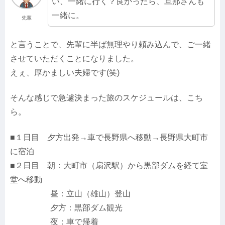
い、一緒に行く？良かったら、旦那さんも
一緒に。
先輩
と言うことで、先輩に半ば無理やり頼み込んで、ご一緒
させていただくことになりました。
えぇ、厚かましい夫婦です(笑)
そんな感じで急遽決まった旅のスケジュールは、こち
ら。
■１日目 夕方出発→車で長野県へ移動→長野県大町市
に宿泊
■２日目 朝：大町市（扇沢駅）から黒部ダムを経て室
堂へ移動
昼：立山（雄山）登山
夕方：黒部ダム観光
夜：車で帰着