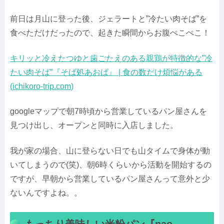
前日は月山に登った後、ジェラートと”冷たい肉そば”を
食べただけだったので、起きた瞬間からお腹ぺこぺこ！
キリッと冷えたつゆと歯ごたえのある親鶏が特徴的な”冷
たい肉そば”『そば処あおば』 | 食の数だけ煩悩がある
(ichikoro-trip.com)
googleマップで朝7時頃から営業しているパン屋さんを
見つけ出し、オープンと同時に入店しました。
我が家の場合、山に登らない日でも山タイムで身体が動
いてしまうので(笑)、朝6時くらいから活動を開始するの
ですが、早朝から営業しているパン屋さんって意外と少
ないんですよね。。
もっちり美味しい米粉パン『nao