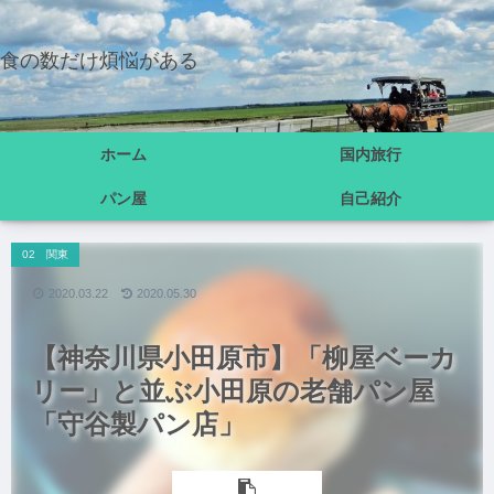
食の数だけ煩悩がある
ホーム
国内旅行
パン屋
自己紹介
02 関東
2020.03.22
2020.05.30
【神奈川県小田原市】「柳屋ベーカ
リー」と並ぶ小田原の老舗パン屋
「守谷製パン店」