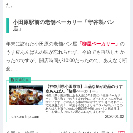
た。
小田原駅前の老舗ベーカリー「守谷製パン
店」
年末に訪れた小田原の老舗パン屋
「柳屋ベーカリー」
の
うす皮あんぱんの味が忘れられず、今旅でも再訪したか
ったのですが、開店時間が10:00だったので、あえなく断
念。。
【神奈川県小田原市】上品な餡が絶品のうす
皮あんぱん「柳屋ベーカリー」
神奈川県小田原市にある大正10年創業の「柳屋ベーカリ
ー」。薄さ数ミリのうす皮の中に、ぎっしりとあんが包ま
れています。どのあんも素材の味が十分に引き出されてい
て完成度が高く、和菓子を買うよりもコスパが高い！この
あんぱんを買うために小田原市を訪れたい！と思えるほ
ど、お気に入りのパン屋さんになりました☆
ichikoro-trip.com
2020.01.02