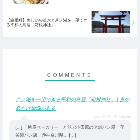
【箱根町】美しい杉並木と芦ノ湖を一望でき
る平和の鳥居「箱根神社」
芦ノ湖を一望できる平和の鳥居「箱根神社」 | 食の
数だけ煩悩がある
2020年3月28日 7:30 PM
[…] 「柳屋ベーカリー」と並ぶ小田原の老舗パン屋「守
谷製パン店」@神奈川県… […]