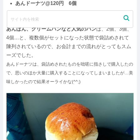
あんドーナツ@120円 6個
クッキー（小）@320円？
あんぱん、クリームパンなど人気のパン
は、2個、3個、
4個…と、複数個がセットになった状態で袋詰めされて
陳列されているので、お会計までの流れがとってもスム
ーズでした。
あんドーナツは、袋詰めされたものを咄嗟に指さしで購入したの
で、思いのほか大量に購入することになってしまいましたが…美
味しかったので結果オーライかな(^^;)