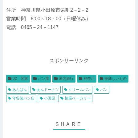
住所 神奈川県小田原市栄町2－2－2
営業時間 8:00～18：00（日曜休み）
電話 0465－24－1147
スポンサーリンク
02 関東
パン屋
国内旅行
神奈川
美味しいもの
あんぱん
あんドーナツ
クリームパン
パン
守谷製パン店
小田原
柳屋ベーカリー